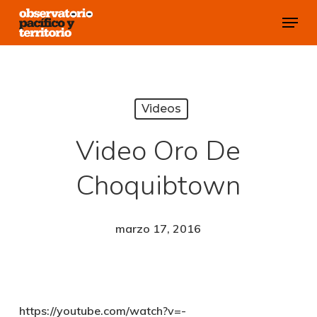
Skip
Menu
to
Close
main
Menu
content
Videos
Video Oro De
Choquibtown
marzo 17, 2016
https://youtube.com/watch?v=-