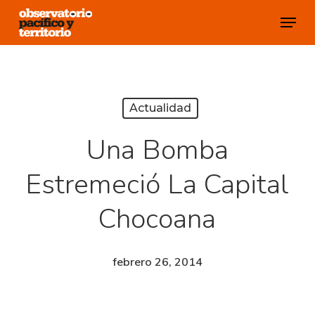
Skip
Menu
to
Close
main
Menu
content
Actualidad
Una Bomba
Estremeció La Capital
Chocoana
febrero 26, 2014