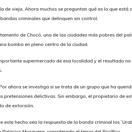
a de vieja. Ahora muchos se preguntan qué es lo que está o
 bandas criminales que delinquen sin control.
rtamento de Chocó, una de las ciudades más pobres del país
 una bomba en pleno centro de la ciudad.
importante supermercado de esa localidad y el resultado no
s.
or ahora se investiga si se trata de un grupo que ha querido
 pretensiones delictivas. Sin embargo, el propietario de est
o de extorsión.
ue este hecho sea la respuesta de la banda criminal los `Ura
 Palacios Mosquera, considerado el terror del Pacífico.