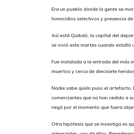
Era un pueblo donde la gente se morí
homicidios selectivos y presencia de
Así está Quibdó, la capital del depa
se vivió este martes cuando estalló
Fue instalada a la entrada del más 
muertos y cerca de diecisiete herido
Nadie sabe quién puso el artefacto. P
comerciantes que no han cedido a sus
negó por el momento que fuera objet
Otra hipótesis que se investiga es q
integrantes, uno de ellos, Benedesmo