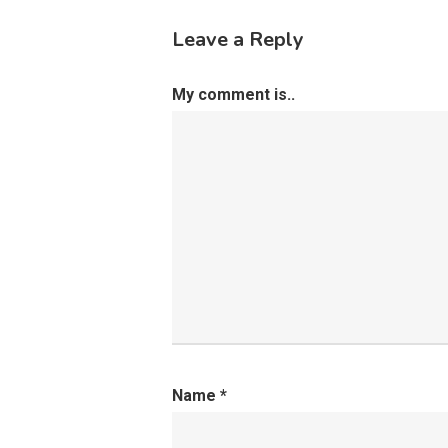
Leave a Reply
My comment is..
Name
*