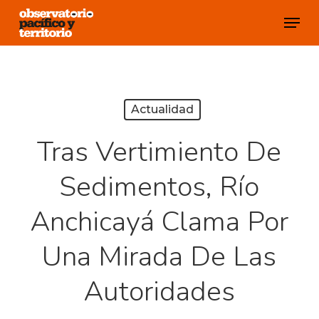
Skip
Menu
to
Close
main
Menu
content
Actualidad
Tras Vertimiento De
Sedimentos, Río
Anchicayá Clama Por
Una Mirada De Las
Autoridades