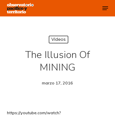
Skip
Menu
to
Close
main
Menu
content
Videos
The Illusion Of
MINING
marzo 17, 2016
https://youtube.com/watch?