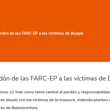
erdón de las FARC-EP a las víctimas de Bojayá
erdón de las FARC-EP a las víctimas de 
Etnias 12 trae como tema central el perdón y responsabilida
 en deuda con las víctimas de la masacre. Además plantea o
res de Buenaventura.