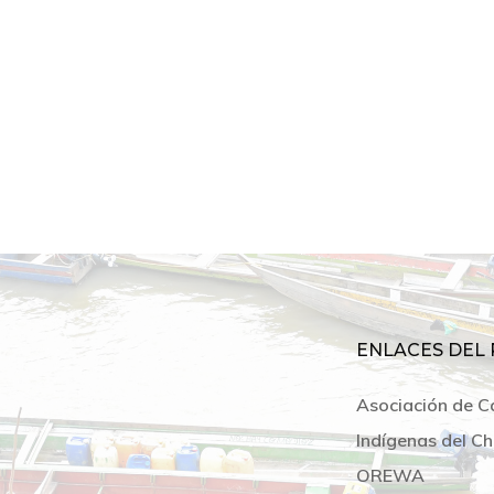
ENLACES DEL 
Asociación de C
Indígenas del Ch
OREWA