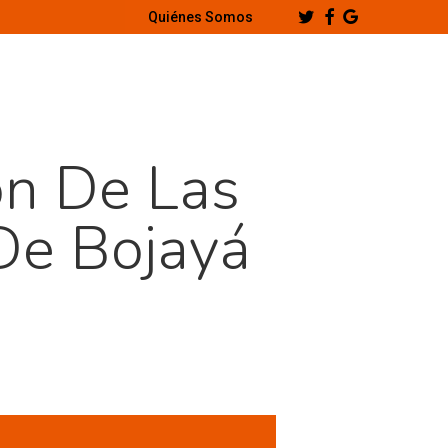
Twitter
Facebook
Google-
Quiénes Somos
Plus
dón De Las
De Bojayá