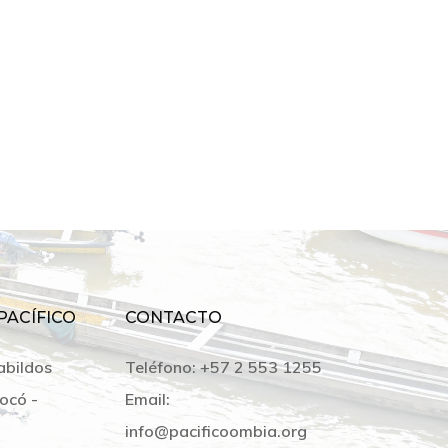
PACÍFICO
CONTACTO
abildos
Teléfono:
+57 2 553 1255
ocó -
Email:
info@pacificoombia.org