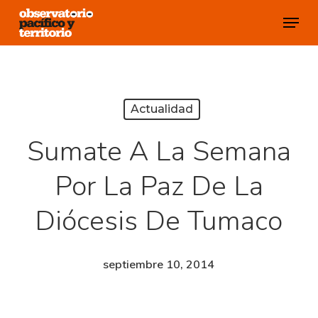
Skip
Menu
to
Close
main
Menu
content
Actualidad
Sumate A La Semana
Por La Paz De La
Diócesis De Tumaco
septiembre 10, 2014