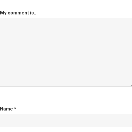
My comment is..
Name
*