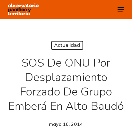
Skip
Menu
to
Close
main
Menu
content
Actualidad
SOS De ONU Por
Desplazamiento
Forzado De Grupo
Emberá En Alto Baudó
mayo 16, 2014