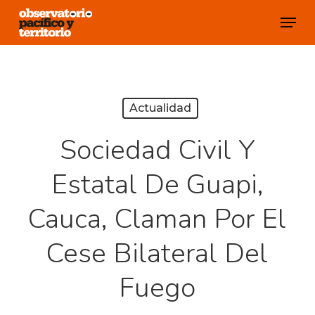
Skip
Menu
to
Close
main
Menu
content
Actualidad
Sociedad Civil Y
Estatal De Guapi,
Cauca, Claman Por El
Cese Bilateral Del
Fuego