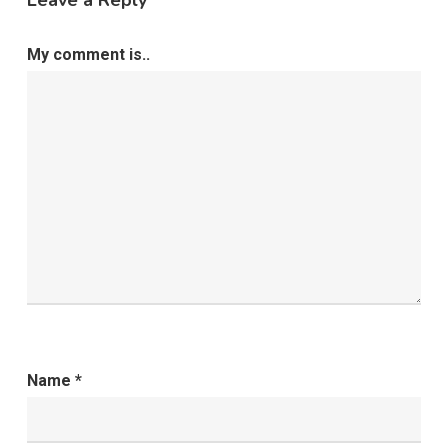
My comment is..
Name
*