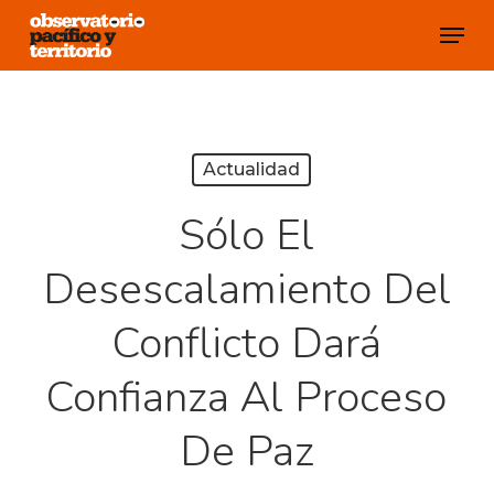
Skip
Menu
to
Close
main
Menu
content
Actualidad
Sólo El
Desescalamiento Del
Conflicto Dará
Confianza Al Proceso
De Paz