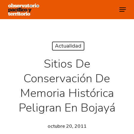
Skip
Menu
to
Close
main
Menu
content
Actualidad
Sitios De
Conservación De
Memoria Histórica
Peligran En Bojayá
octubre 20, 2011