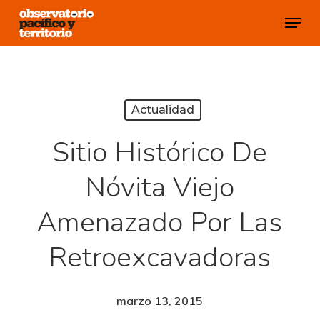
Skip
Menu
to
Close
main
Menu
content
Actualidad
Sitio Histórico De
Nóvita Viejo
Amenazado Por Las
Retroexcavadoras
marzo 13, 2015