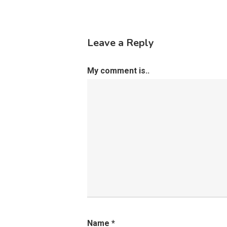
Leave a Reply
My comment is..
Name
*