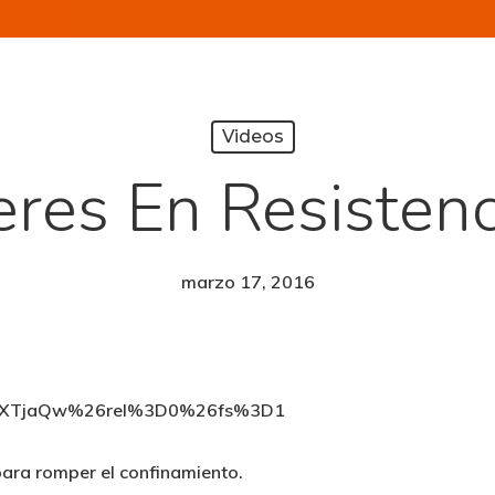
Videos
eres En Resistenc
marzo 17, 2016
YclwXTjaQw%26rel%3D0%26fs%3D1
para romper el confinamiento.