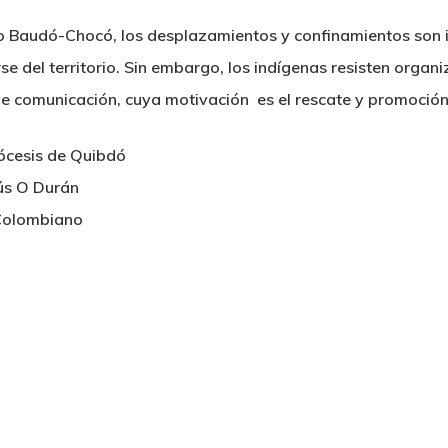
ajo Baudó-Chocó, los desplazamientos y confinamientos son i
rse del territorio. Sin embargo, los indígenas resisten orga
 de comunicación, cuya motivación es el rescate y promoción
iócesis de Quibdó
sús O Durán
 Colombiano