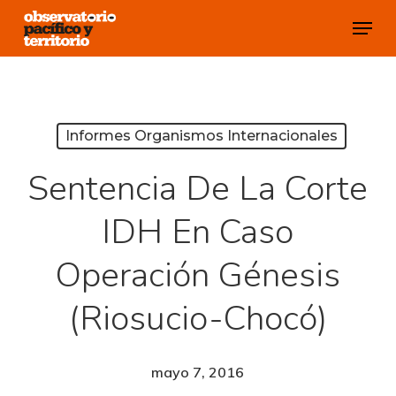
Skip
Menu
to
Close
main
Menu
content
Informes Organismos Internacionales
Sentencia De La Corte
IDH En Caso
Operación Génesis
(Riosucio-Chocó)
mayo 7, 2016