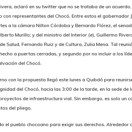
o Rivera, aclaró en su twitter que no se trataba de un acuerd
o con representantes del Chocó. Entre estos el gobernador J
ntes a la cámara Nilton Córdoba y Bernardo Flórez, el sena
berto Murillo; y del ministro del Interior (e), Guillermo Rive
e Salud, Fernando Ruiz y de Cultura, Zulia Mena. Tal reuni
echo a puertas cerradas, y segundo por no incluir a los líd
alvación del Chocó.
erno con la propuesta llegó este lunes a Quibdó para reunirs
nidad del Chocó, hacia las 3:00 de la tarde, en la sede de 
proyectos de infraestructura vial. Sin embargo, es solo un 
tos del pliego.
o el pueblo chocoano para exigir sus derechos. Alrededor de