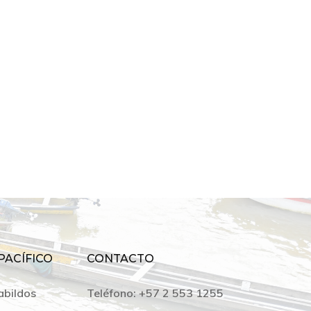
PACÍFICO
CONTACTO
abildos
Teléfono:
+57 2 553 1255