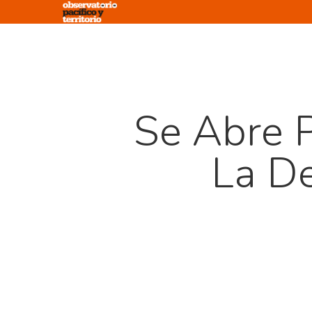
Skip
to
main
content
Se Abre 
La De