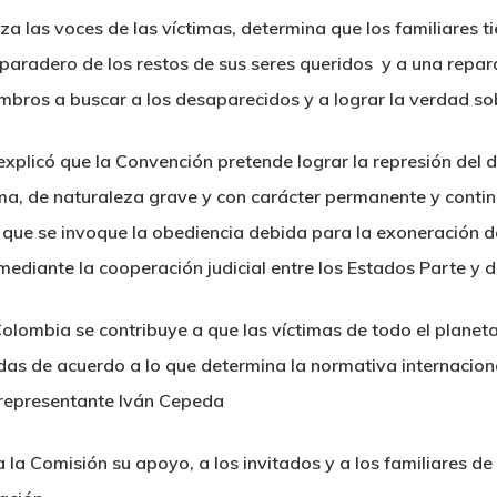
iza las voces de las víctimas, determina que los familiares 
 paradero de los restos de sus seres queridos y a una reparac
bros a buscar a los desaparecidos y a lograr la verdad sob
explicó que la Convención pretende lograr la represión del del
a, de naturaleza grave y con carácter permanente y conti
e que se invoque la obediencia debida para la exoneración 
diante la cooperación judicial entre los Estados Parte y d
olombia se contribuye a que las víctimas de todo el planeta
das de acuerdo a lo que determina la normativa internacion
l representante Iván Cepeda
 la Comisión su apoyo, a los invitados y a los familiares d