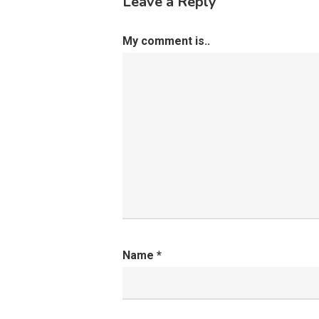
Leave a Reply
My comment is..
Name
*