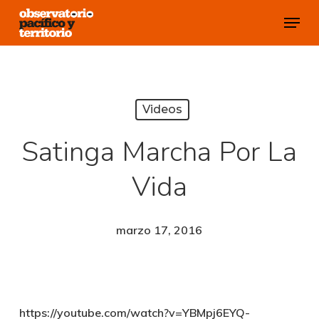
Skip
Menu
to
Close
main
Menu
content
Videos
Satinga Marcha Por La
Vida
marzo 17, 2016
https://youtube.com/watch?v=YBMpj6EYQ-