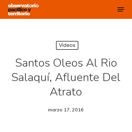
Skip
Menu
to
Close
main
Menu
content
Videos
Santos Oleos Al Rio
Salaquí, Afluente Del
Atrato
marzo 17, 2016