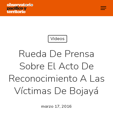
Skip
Menu
to
Close
main
Menu
content
Videos
Rueda De Prensa
Sobre El Acto De
Reconocimiento A Las
Víctimas De Bojayá
marzo 17, 2016