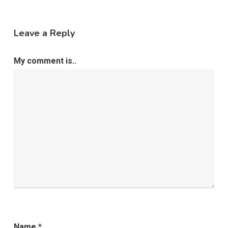
Leave a Reply
My comment is..
Name
*