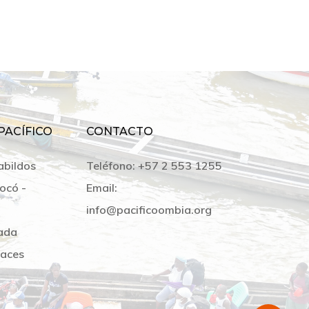
PACÍFICO
CONTACTO
abildos
Teléfono:
+57 2 553 1255
ocó -
Email:
info@pacificoombia.org
ada
laces