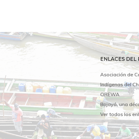
ENLACES DEL 
Asociación de C
Indígenas del Ch
OREWA
Bojayá, una déc
Ver todos los en