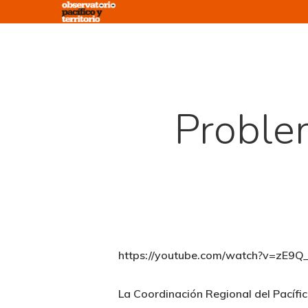
Skip
to
main
content
Proble
https://youtube.com/watch?v=zE
La Coordinación Regional del Pacífi