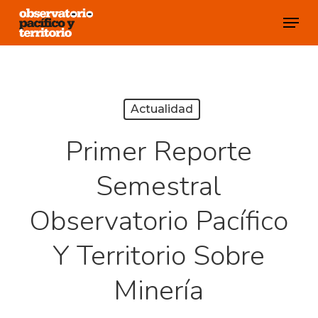
Skip
Menu
to
Close
main
Menu
content
Actualidad
Primer Reporte
Semestral
Observatorio Pacífico
Y Territorio Sobre
Minería