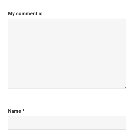
My comment is..
Name
*