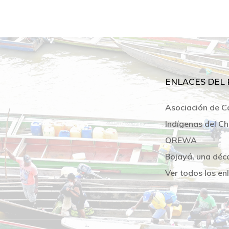
ENLACES DEL 
Asociación de C
Indígenas del Ch
OREWA
Bojayá, una déc
Ver todos los en