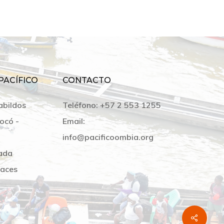
PACÍFICO
CONTACTO
abildos
Teléfono:
+57 2 553 1255
ocó -
Email:
info@pacificoombia.org
ada
laces
Share