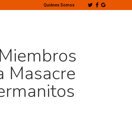
Twitter
Facebook
Google-
Quiénes Somos
Plus
 Miembros
La Masacre
ermanitos
a