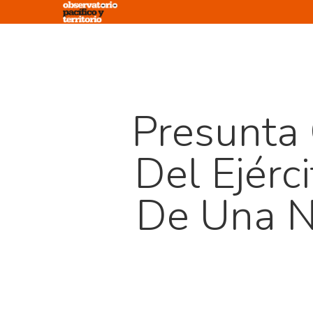
Skip
to
main
content
Presunta
Del Ejérc
De Una N