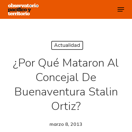
Skip
Menu
to
Close
main
Menu
content
Actualidad
¿Por Qué Mataron Al
Concejal De
Buenaventura Stalin
Ortiz?
marzo 8, 2013