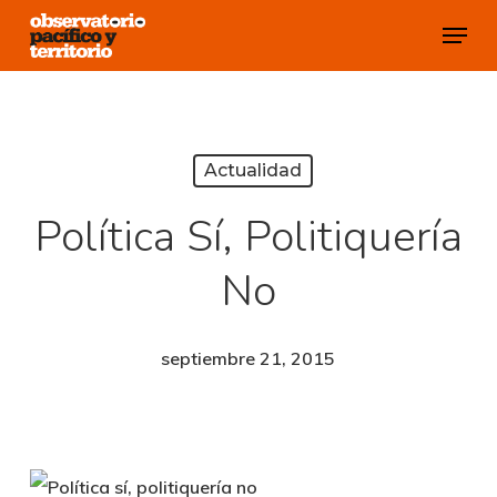
Skip
Menu
to
Close
main
Menu
content
Actualidad
Política Sí, Politiquería
No
septiembre 21, 2015