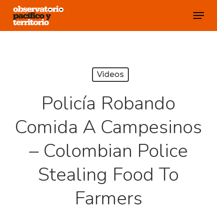
Skip
Menu
to
Close
main
Menu
content
Videos
Policía Robando
Comida A Campesinos
– Colombian Police
Stealing Food To
Farmers