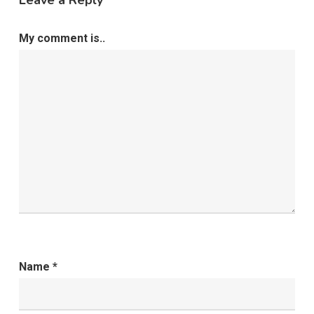
My comment is..
Name
*