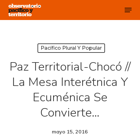
Skip
Menu
to
Close
main
Menu
content
Pacífico Plural Y Popular
Paz Territorial-Chocó //
La Mesa Interétnica Y
Ecuménica Se
Convierte…
mayo 15, 2016