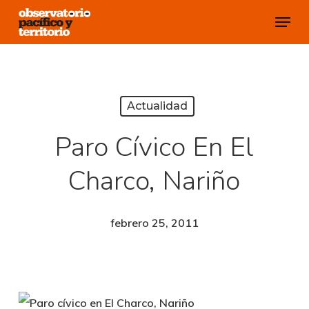
Skip
Menu
to
Close
main
Menu
content
Actualidad
Paro Cívico En El
Charco, Nariño
febrero 25, 2011