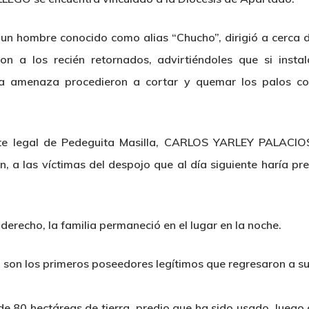
 un hombre conocido como alias “Chucho”, dirigió a cerca
n a los recién retornados, advirtiéndoles que si instal
la amenaza procedieron a cortar y quemar los palos con
nte legal de Pedeguita Masilla, CARLOS YARLEY PALACIOS
n, a las víctimas del despojo que al día siguiente haría pre
derecho, la familia permaneció en el lugar en la noche.
 los primeros poseedores legítimos que regresaron a sus t
e 80 hectáreas de tierra, predio que ha sido usado, luego