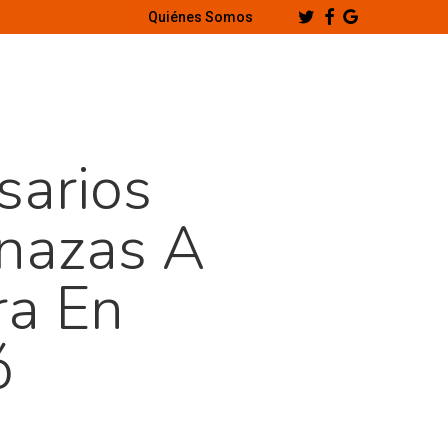
Twitter
Facebook
Google-
Quiénes Somos
Plus
sarios
nazas A
ra En
ó