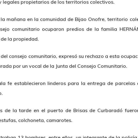
y legales propietarios de los territorios colectivos.
la mañana en la comunidad de Bijao Onofre, territorio cole
sejo comunitario ocuparon predios de la familia HERNÁN
 de la propiedad.
 consejo comunitario, expresó su rechazo a esta ocupació
ada por un vocal de la Junta del Consejo Comunitario.
la fe establecieron linderos para la entrega de parcelas 
o.
s de la tarde en el puerto de Brisas de Curbaradó fuer
 estufas, colchoneta, camarotes.
traban 13 hombres, entre ellos, un integrante de la policí