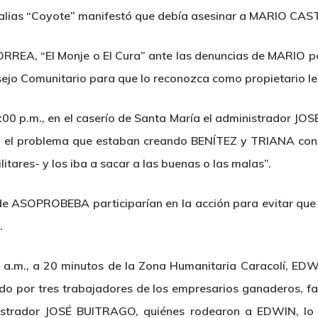
lias “Coyote” manifestó que debía asesinar a MARIO CA
RREA, “El Monje o El Cura” ante las denuncias de MARIO por
ejo Comunitario para que lo reconozca como propietario le
4:00 p.m., en el caserío de Santa María el administrado
el problema que estaban creando BENÍTEZ y TRIANA con s
itares- y los iba a sacar a las buenas o las malas”.
de ASOPROBEBA participarían en la acción para evitar que 
.
 a.m., a 20 minutos de la Zona Humanitaria Caracolí, E
ado por tres trabajadores de los empresarios ganaderos, f
inistrador JOSÉ BUITRAGO, quiénes rodearon a EDWIN, lo