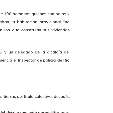
 de 100 personas quiénes con palos y
aban la habitación provisional “no
 los que construían sus viviendas
, y un delegado de la alcaldía del
sencia el Inspector de policía de Río
ierras del título colectivo, después
 del desplazamiento paramilitar para