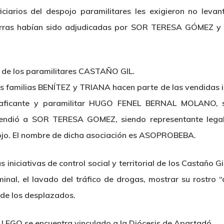
iarios del despojo paramilitares les exigieron no levan
ierras habían sido adjudicadas por SOR TERESA GÓMEZ 
de los paramilitares CASTAÑO GIL.
as familias BENÍTEZ y TRIANA hacen parte de las vendidas i
raficante y paramilitar HUGO FENEL BERNAL MOLANO, so
dió a SOR TERESA GOMEZ, siendo representante legal 
pojo. El nombre de dicha asociación es ASOPROBEBA.
ciativas de control social y territorial de los Castaño Gi
nal, el lavado del tráfico de drogas, mostrar su rostro “a
 de los desplazados.
ALLEGO se encuentra vinculado a la Diócesis de Apartadó.