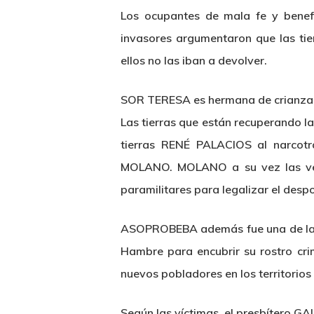
Los ocupantes de mala fe y benefic
invasores argumentaron que las t
ellos no las iban a devolver.
SOR TERESA es hermana de crianza 
Las tierras que están recuperando l
tierras RENÉ PALACIOS al narcot
MOLANO. MOLANO a su vez las ven
paramilitares para legalizar el des
ASOPROBEBA además fue una de las ini
Hambre para encubrir su rostro crimi
nuevos pobladores en los territorios
Según las víctimas, el presbítero G