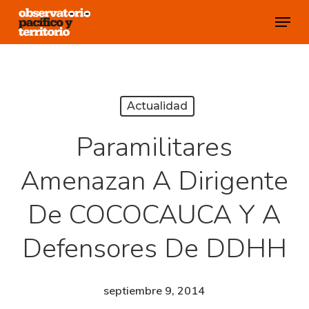
Skip
Menu
to
Close
main
Menu
content
Actualidad
Paramilitares
Amenazan A Dirigente
De COCOCAUCA Y A
Defensores De DDHH
septiembre 9, 2014