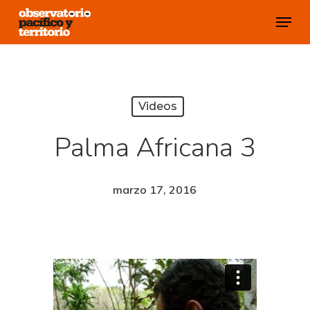
Skip
Menu
to
Close
main
Menu
content
Videos
Palma Africana 3
marzo 17, 2016