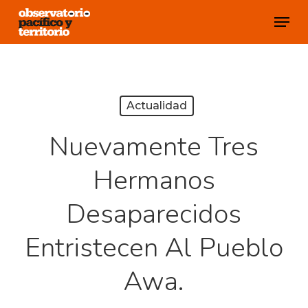
Skip
Menu
to
Close
main
Menu
content
Actualidad
Nuevamente Tres
Hermanos
Desaparecidos
Entristecen Al Pueblo
Awa.