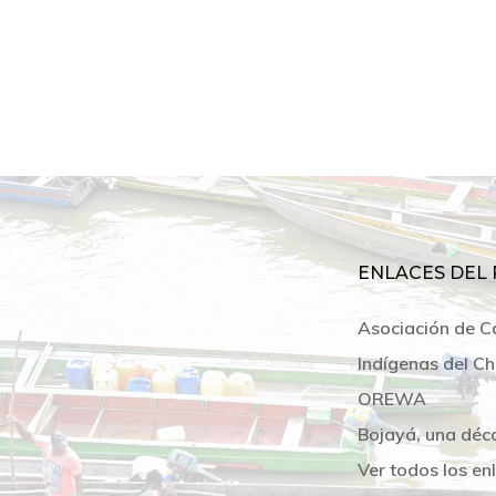
ENLACES DEL 
Asociación de C
Indígenas del Ch
OREWA
Bojayá, una déc
Ver todos los en