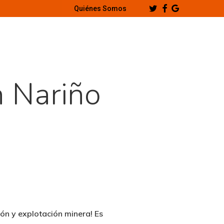
Twitter
Facebook
Google-
Quiénes Somos
Plus
n Nariño
ión y explotación minera! Es