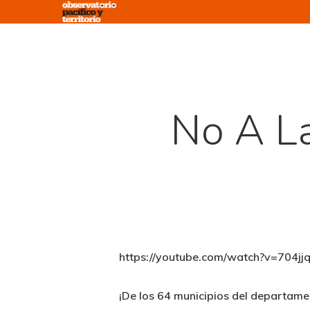
Skip
to
main
content
No A La
https://youtube.com/watch?v=70
¡De los 64 municipios del departamen