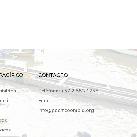
PACÍFICO
CONTACTO
abildos
Teléfono:
+57 2 553 1255
ocó -
Email:
info@pacificoombia.org
ada
laces