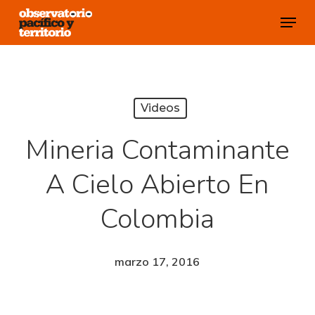
Skip
Menu
to
Close
main
Menu
content
Videos
Mineria Contaminante
A Cielo Abierto En
Colombia
marzo 17, 2016