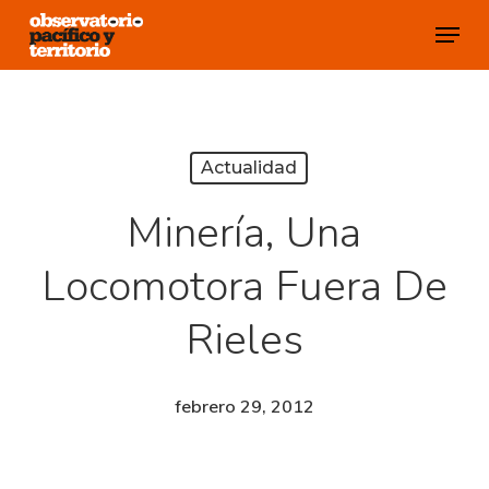
Skip
Menu
to
Close
main
Menu
content
Actualidad
Minería, Una
Locomotora Fuera De
Rieles
febrero 29, 2012