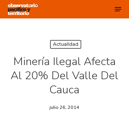
Skip
Menu
to
Close
main
Menu
content
Actualidad
Minería Ilegal Afecta
Al 20% Del Valle Del
Cauca
julio 26, 2014