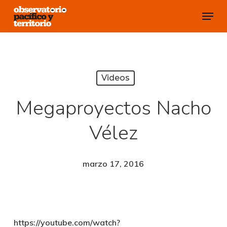
Skip
Menu
to
Close
main
Menu
content
Videos
Megaproyectos Nacho
Vélez
marzo 17, 2016
https://youtube.com/watch?