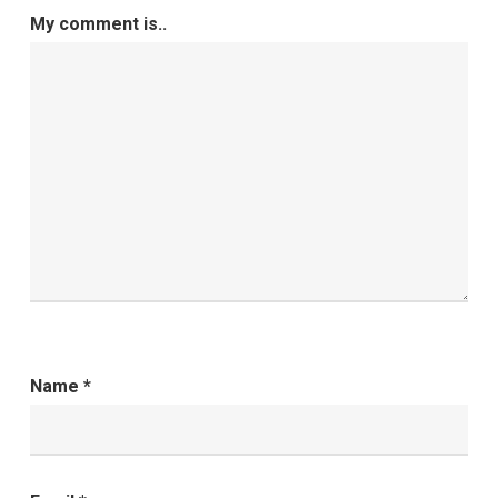
My comment is..
Name
*