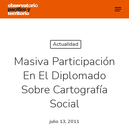
Skip
Menu
to
Close
main
Menu
content
Actualidad
Masiva Participación
En El Diplomado
Sobre Cartografía
Social
julio 13, 2011