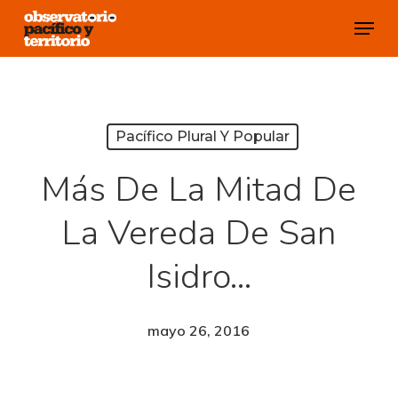
Skip
Menu
to
Close
main
Menu
content
Pacífico Plural Y Popular
Más De La Mitad De
La Vereda De San
Isidro…
mayo 26, 2016