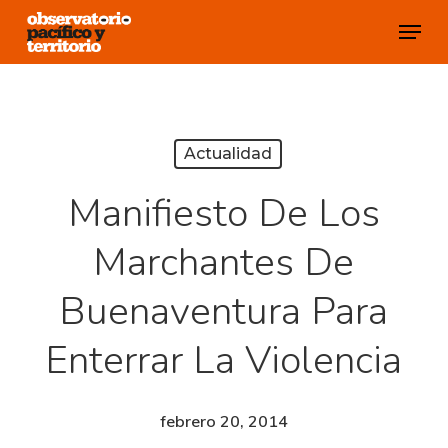
Skip
Menu
to
Close
main
Menu
content
Actualidad
Manifiesto De Los
Marchantes De
Buenaventura Para
Enterrar La Violencia
febrero 20, 2014