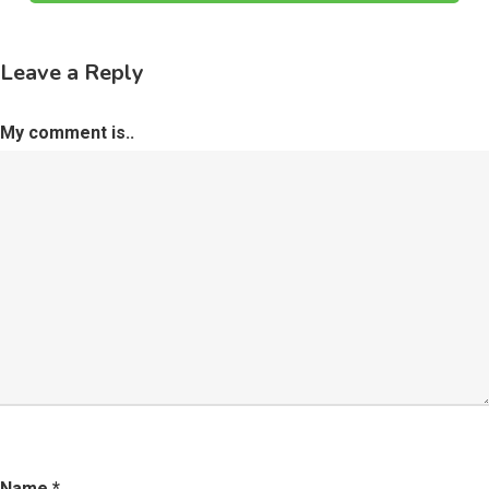
Leave a Reply
My comment is..
Name
*