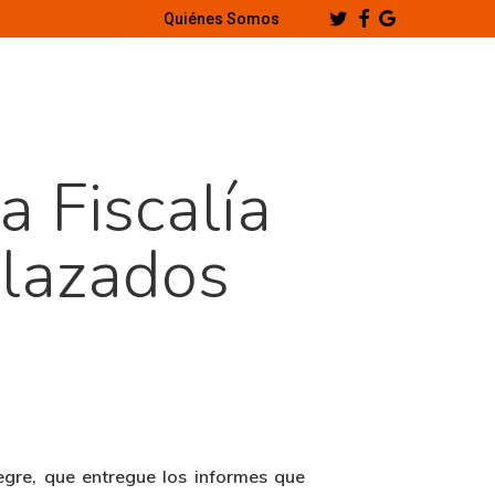
Twitter
Facebook
Google-
Quiénes Somos
Plus
 Fiscalía
lazados
egre, que entregue los informes que