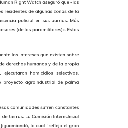
G Human Right Watch aseguró que «las
os residentes de algunas zonas de la
sencia policial en sus barrios. Más
esores (de los paramilitares)». Estas
uenta los intereses que existen sobre
s de derechos humanos y de la propia
 ejecutaron homicidios selectivos,
o proyecto agroindustrial de palma
 esas comunidades sufren constantes
de tierras. La Comisión Intereclesial
Jiguamiandó, lo cual “refleja el gran