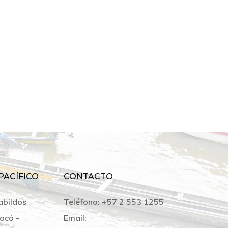
PACÍFICO
CONTACTO
abildos
Teléfono:
+57 2 553 1255
ocó -
Email: