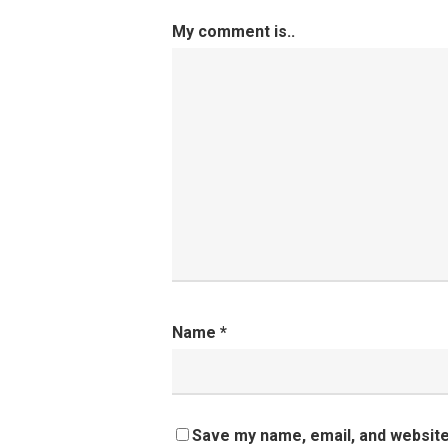
My comment is..
Name
*
Save my name, email, and website 