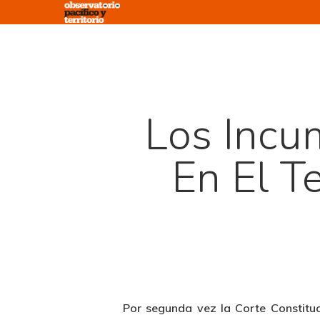
Skip
to
main
content
Los Incu
En El 
Por segunda vez la Corte Constituc