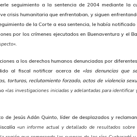
cerle seguimiento a la sentencia de 2004 mediante la c
ave crisis humanitaria que enfrentaban, y siguen enfrentand
Seguimiento de la Corte a esa sentencia, le había notificad
iones por los crímenes ejecutados en Buenaventura y el B
specto».
aciones a los derechos humanos denunciadas por diferente
ido al fiscal notificar acerca de
«las denuncias que s
s, torturas, reclutamiento forzado, actos de violencia sex
omo
«las investigaciones iniciadas y adelantadas para identifica
to de Jesús Adán Quinto, líder de desplazados y reclamant
Fiscalía
«un informe actual y detallado de resultados sobre i