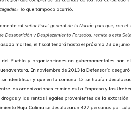
la región que comprende las cuencas de los ríos Curbaradó y J
ezagadas»
, lo que tampoco ocurrió.
evamente
«al señor fiscal general de la Nación para que, con e
tos de Desaparición y Desplazamiento Forzados, remita a esta Sa
asado martes, el fiscal tendrá hasta el próximo 23 de junio
 del Pueblo y organizaciones no gubernamentales han ale
 Buenaventura. En noviembre de 2013 la Defensoría aseguró
sin identificar y que en la comuna 12 se habían desplaza
ntre las organizaciones criminales La Empresa y los Urabeño
e drogas y las rentas ilegales provenientes de la extorsió
imiento Bajo Calima se desplazaron 427 personas por culpa