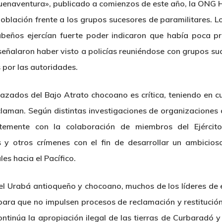
n Buenaventura», publicado a comienzos de este año, la ON
oblación frente a los grupos sucesores de paramilitares. L
eños ejercían fuerte poder indicaron que había poca pre
eñalaron haber visto a policías reuniéndose con grupos suc
 por las autoridades.
lazados del Bajo Atrato chocoano es crítica, teniendo en c
reclaman. Según distintas investigaciones de organizacione
entemente con la colaboración de miembros del Ejército,
y otros crímenes con el fin de desarrollar un ambicios
les hacia el Pacífico.
del Urabá antioqueño y chocoano, muchos de los líderes de
ara que no impulsen procesos de reclamación y restitución 
ntinúa la apropiación ilegal de las tierras de Curbaradó y 