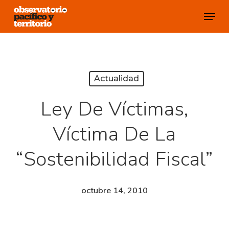
Skip
Menu
to
Close
main
Menu
content
Actualidad
Ley De Víctimas,
Víctima De La
“sostenibilidad Fiscal”
octubre 14, 2010