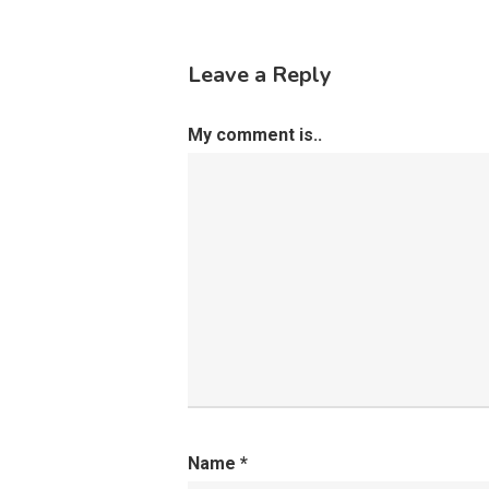
Leave a Reply
My comment is..
Name
*