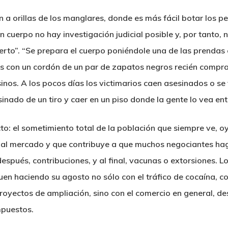
n a orillas de los manglares, donde es más fácil botar los 
cuerpo no hay investigación judicial posible y, por tanto, no
rto”. “Se prepara el cuerpo poniéndole una de las prendas 
s con un cordón de un par de zapatos negros recién compra
inos. A los pocos días los victimarios caen asesinados o se
nado de un tiro y caer en un piso donde la gente lo vea ent
cto: el sometimiento total de la población que siempre ve, o
 al mercado y que contribuye a que muchos negociantes hag
espués, contribuciones, y al final, vacunas o extorsiones. L
uen haciendo su agosto no sólo con el tráfico de cocaína, c
royectos de ampliación, sino con el comercio en general, de
mpuestos.