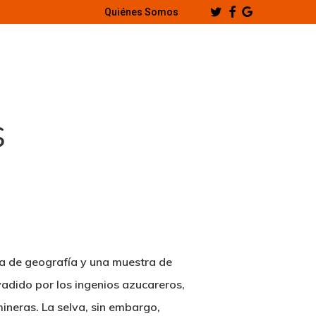
Twitter
Facebook
Google-
Quiénes Somos
Plus
s
rta de geografía y una muestra de
vadido por los ingenios azucareros,
ineras. La selva, sin embargo,