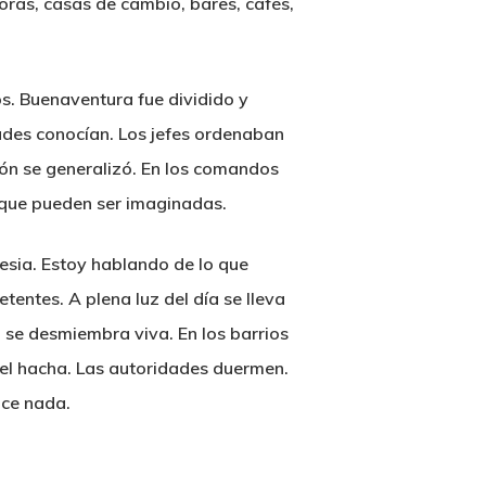
oras, casas de cambio, bares, cafés,
os. Buenaventura fue dividido y
dades conocían. Los jefes ordenaban
sión se generalizó. En los comandos
 que pueden ser imaginadas.
esia. Estoy hablando de lo que
tentes. A plena luz del día se lleva
 se desmiembra viva. En los barrios
 del hacha. Las autoridades duermen.
ice nada.