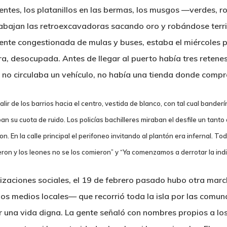
uentes, los platanillos en las bermas, los musgos —verdes, r
bajan las retroexcavadoras sacando oro y robándose terri
lmente congestionada de mulas y buses, estaba el miércoles 
, desocupada. Antes de llegar al puerto había tres retenes:
 no circulaba un vehículo, no había una tienda donde compr
ir de los barrios hacia el centro, vestida de blanco, con tal cual banderí
n su cuota de ruido. Los policías bachilleres miraban el desfile un tanto 
laron. En la calle principal el perifoneo invitando al plantón era infernal
eron y los leones no se los comieron” y “Ya comenzamos a derrotar la indi
nizaciones sociales, el 19 de febrero pasado hubo otra mar
los medios locales— que recorrió toda la isla por las comu
r una vida digna. La gente señaló con nombres propios a los