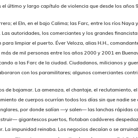
el último y largo capítulo de violencia que desde los años 9
ero; el Eln, en el bajo Calima; las Farc, entre los ríos Nay
. Las autoridades, los comerciantes y los grandes financista
para limpiar el puerto. Éver Veloza, alias H.H., comandant
o más de mil personas entre los años 2000 y 2001 en Buena
cando a las Farc de la ciudad. Ciudadanos, milicianos y guer
boraron con los paramilitares; algunos comerciantes contri
rios de bajamar. La amenaza, el chantaje, el reclutamiento, el
ento de cuerpos ocurrían todos los días sin que nadie se a
 manglares, por donde salían —y salen— las lanchas rápidas 
nstruir— gigantescos puertos, flotaban cadáveres desped
r. La impunidad reinaba. Los negocios decaían o se arruin