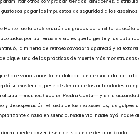
 paramilitar otros compraban tiendas, almacenes, distribuid
n gustosos pagar los impuestos de seguridad a los asesinos.
e Ralito fue la proliferación de grupos paramilitares acéfal
 acotados por barreras invisibles que la gente y las autori
continuó, la minería de retroexcavadora apareció y la extor
 de pique, una de las prácticas de muerte más monstruosas
e hace varios años la modalidad fue denunciada por la Igl
ceptó su existencia, pese al silencio de las autoridades compe
ta el sitio —muchos hubo en Piedra Canta— y en la oscuridad
lio y desesperación, el ruido de las motosierras, los golpes
mplarizante circula en silencio. Nadie vio, nadie oyó, nadie d
crimen puede convertirse en el siguiente descuartizado.