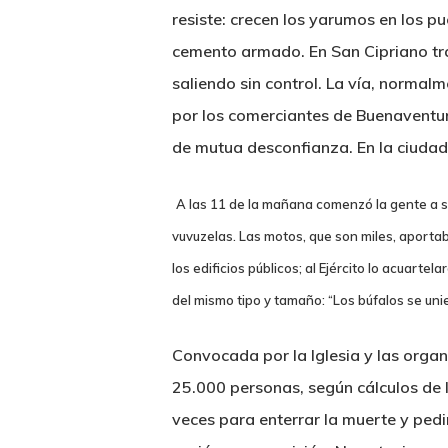
resiste: crecen los yarumos en los p
cemento armado. En San Cipriano tra
saliendo sin control. La vía, norma
por los comerciantes de Buenaventura
de mutua desconfianza. En la ciudad
A las 11 de la mañana comenzó la gente a sal
vuvuzelas. Las motos, que son miles, aportaba
los edificios públicos; al Ejército lo acuarte
del mismo tipo y tamaño: “Los búfalos se uni
Convocada por la Iglesia y las orga
25.000 personas, según cálculos de 
veces para enterrar la muerte y pedi