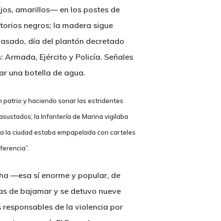
ojos, amarillos— en los postes de
torios negros; la madera sigue
pasado, día del plantón decretado
 Armada, Ejército y Policía. Señales
ar una botella de agua.
n patrio y haciendo sonar las estridentes
asustados; la Infantería de Marina vigilaba
. Toda la ciudad estaba empapelada con carteles
ferencia”.
cha —esa sí enorme y popular, de
nas de bajamar y se detuvo nueve
 responsables de la violencia por