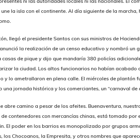
resentes ni las autoridades locales ni las nacionales. El co
 une la isla con el continente. Al día siguiente de la marcha
lomo.
ón, llegó el presidente Santos con sus ministros de Hacien
anunció la realización de un censo educativo y nombró un g
 casas de pique y dijo que mandaría 380 policías adicionale
tarizar la ciudad. Los altos funcionarios no habían acabado
y lo ametrallaron en plena calle. El miércoles de plantón fu
 una jornada histórica y los comerciantes, un “carnaval de a
se abre camino a pesar de los afeites. Buenaventura, nuestra
s de contenedores con mercancías chinas, está tomado por el
fin. El poder en los barrios es monopolizado por grupos ar
s, los Chocoanos, la Empresita, y otros nombres que aparec