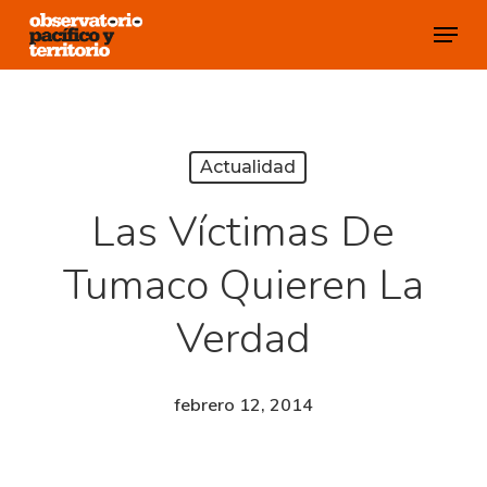
Skip
Menu
to
Close
main
Menu
content
Actualidad
Las Víctimas De
Tumaco Quieren La
Verdad
febrero 12, 2014