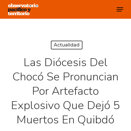
Skip
Menu
to
Close
main
Menu
content
Actualidad
Las Diócesis Del
Chocó Se Pronuncian
Por Artefacto
Explosivo Que Dejó 5
Muertos En Quibdó