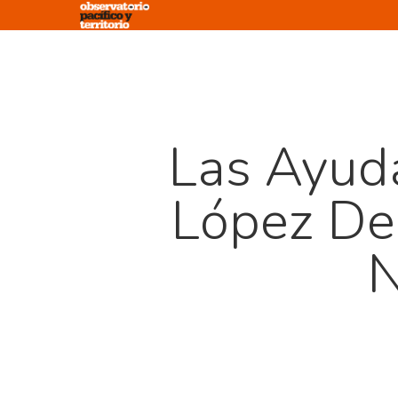
Skip
to
main
content
Las Ayud
López De
N