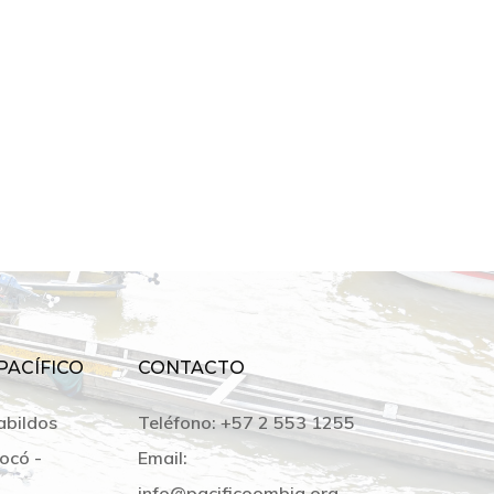
PACÍFICO
CONTACTO
abildos
Teléfono:
+57 2 553 1255
ocó -
Email:
info@pacificoombia.org