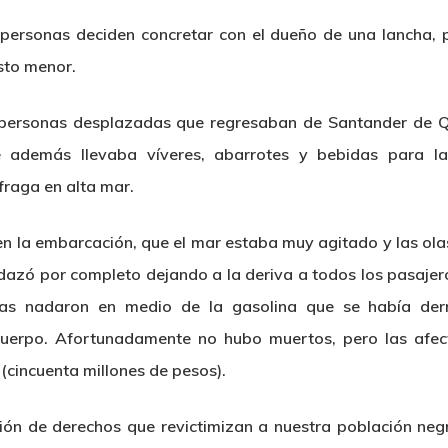
ersonas deciden concretar con el dueño de una lancha, pa
sto menor.
as personas desplazadas que regresaban de Santander de 
además llevaba víveres, abarrotes y bebidas para la
raga en alta mar.
n la embarcación, que el mar estaba muy agitado y las ola
zó por completo dejando a la deriva a todos los pasajero
as nadaron en medio de la gasolina que se había derr
uerpo. Afortunadamente no hubo muertos, pero las afect
(cincuenta millones de pesos).
ción de derechos que revictimizan a nuestra población ne