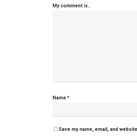
My comment is..
Name
*
Save my name, email, and website 