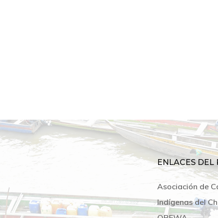
ENLACES DEL 
Asociación de C
Indígenas del Ch
OREWA