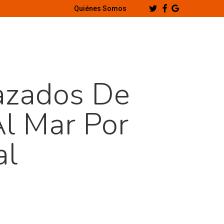
Twitter
Facebook
Google-
Quiénes Somos
Plus
azados De
l Mar Por
al