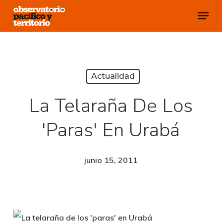
Skip
Menu
to
Close
main
Menu
content
Actualidad
La Telaraña De Los
'paras' En Urabá
junio 15, 2011