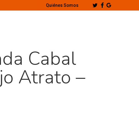
Twitter
Facebook
Google-
Quiénes Somos
Plus
nda Cabal
o Atrato –