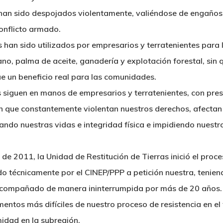
s han sido despojados violentamente, valiéndose de engaños
conflicto armado.
s han sido utilizados por empresarios y terratenientes para
o, palma de aceite, ganadería y explotación forestal, sin 
e un beneficio real para las comunidades.
os siguen en manos de empresarios y terratenientes, con pr
ón que constantemente violentan nuestros derechos, afect
ando nuestras vidas e integridad física e impidiendo nuestr
 de 2011, la Unidad de Restitución de Tierras inició el proc
rado técnicamente por el CINEP/PPP a petición nuestra, tenie
 acompañado de manera ininterrumpida por más de 20 años.
ntos más difíciles de nuestro proceso de resistencia en el t
midad en la subregión.