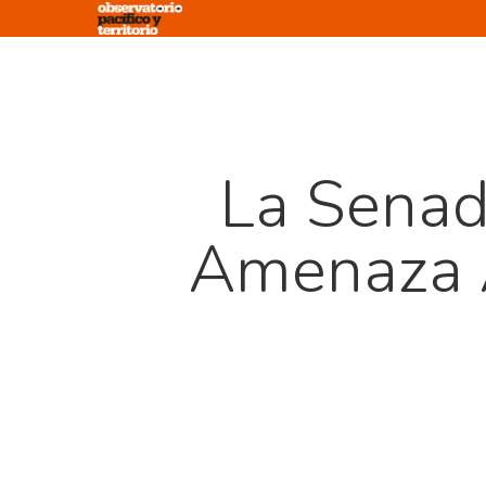
Skip
to
main
content
La Senad
Amenaza A