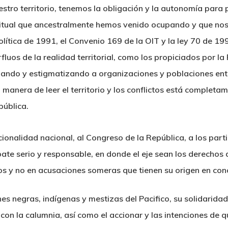
ro territorio, tenemos la obligación y la autonomía para pro
piritual que ancestralmente hemos venido ocupando y que no
olítica de 1991, el Convenio 169 de la OIT y la ley 70 de 19
luos de la realidad territorial, como los propiciados por l
ilizando y estigmatizando a organizaciones y poblaciones ent
manera de leer el territorio y los conflictos está completam
pública.
tucionalidad nacional, al Congreso de la República, a los part
ebate serio y responsable, en donde el eje sean los derechos
s y no en acusaciones someras que tienen su origen en con
es negras, indígenas y mestizas del Pacifico, su solidarid
con la calumnia, así como el accionar y las intenciones de q