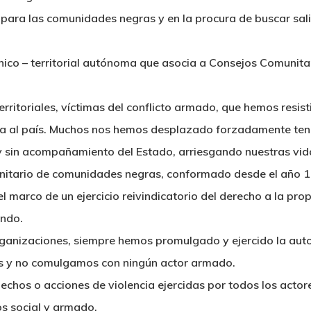
 para las comunidades negras y en la procura de buscar salid
co – territorial autónoma que asocia a Consejos Comunitar
rritoriales, víctimas del conflicto armado, que hemos resis
eja al país. Muchos nos hemos desplazado forzadamente ten
 sin acompañamiento del Estado, arriesgando nuestras vidas
ario de comunidades negras, conformado desde el año 1999
l marco de un ejercicio reivindicatorio del derecho a la prop
ando.
rganizaciones, siempre hemos promulgado y ejercido la au
s y no comulgamos con ningún actor armado.
chos o acciones de violencia ejercidas por todos los act
os social y armado.