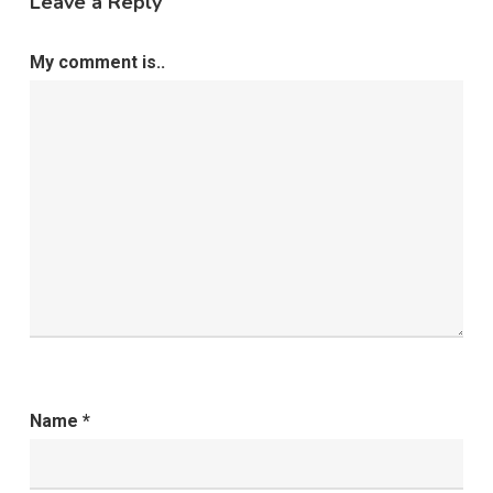
Leave a Reply
My comment is..
Name
*