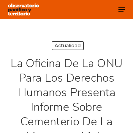
Skip
Menu
to
Close
main
Menu
content
Actualidad
La Oficina De La ONU
Para Los Derechos
Humanos Presenta
Informe Sobre
Cementerio De La