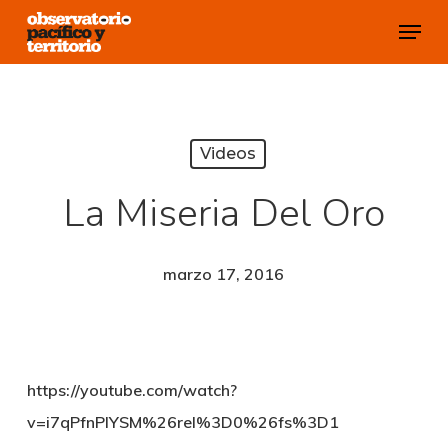
Skip
Menu
to
Close
main
Menu
content
Videos
La Miseria Del Oro
marzo 17, 2016
https://youtube.com/watch?
v=i7qPfnPlYSM%26rel%3D0%26fs%3D1