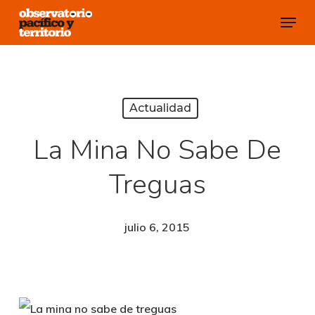
Skip
Menu
to
Close
main
Menu
content
Actualidad
La Mina No Sabe De
Treguas
julio 6, 2015